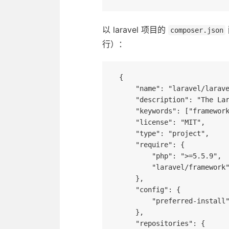
以 laravel 项目的
composer.json
行）：
{

    "name": "laravel/laravel",

    "description": "The Laravel Framework.",

    "keywords": ["framework", "laravel"],

    "license": "MIT",

    "type": "project",

    "require": {

        "php": ">=5.5.9",

        "laravel/framework": "5.2.*"

    },

    "config": {

        "preferred-install": "dist"

    },

    "repositories": {
